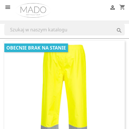
shopping_cart



OBECNIE BRAK NA STANIE